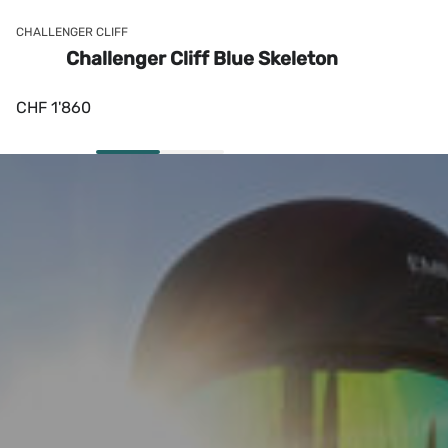
CHALLENGER CLIFF
CHA
Challenger Cliff Blue Skeleton
CHF
1'860
CH